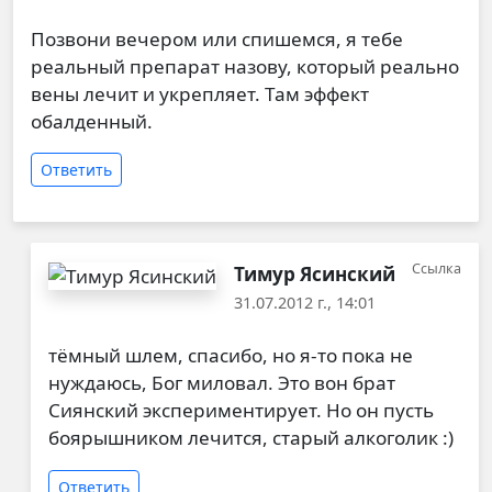
Позвони вечером или спишемся, я тебе
реальный препарат назову, который реально
вены лечит и укрепляет. Там эффект
обалденный.
Ответить
Ссылка
Тимур Ясинский
31.07.2012 г., 14:01
Ответ на
Позвони вечером или спишемся,
от
т
тёмный шлем, спасибо, но я-то пока не
нуждаюсь, Бог миловал. Это вон брат
Сиянский экспериментирует. Но он пусть
боярышником лечится, старый алкоголик :)
Ответить