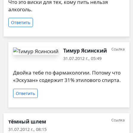
Что это виски для тех, кому пить нельзя
алкоголь.
Ответить
Ссылка
Тимур Ясинский
31.07.2012 г., 05:49
Ответ на
Что это виски для тех, кому
от
тёмный
Двойка тебе по фармакологии. Потому что
«Эскузан» содержит 31% этилового спирта.
Ответить
Ссылка
тёмный шлем
31.07.2012 г., 08:15