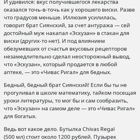
И удивился: вкус получившегося лекарства
оказался точь-в-точь как у хорошего виски. Разве
что градусов меньше. Иллюзия усилилась,
говорит брат Сиянский, за счет антуража — сей
достойный муж накапал «Эскузан» в стакан для
виски (других-то нет). И под влиянием
обезумевших от счастья вкусовых рецепторов
незамедлительно сделал неосторожный вывод,
что «Эскузан», который продается в любой
аптеке, — это «Чивас Ригал» для бедных.
Бедный, бедный брат Сиянский! Если бы ты не
прогуливал в школе математику, тайком посещая
уроки литературы, то мог бы и сам сообразить,
что «Эскузан» на самом деле — это «Чивас Ригал»
для богатых.
Ведь вот какое дело. Бутылка Chivas Rеgal
(500 мл) стоит около 1200 рублей. Пузырек