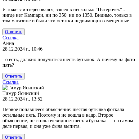
Ответ
Я тоже заинтересовался, зашел в несколько "Пятерочек" -
на
нигде нет Кампари, ни по 350, ни по 1350. Видимо, только в
Хм...
том магазине и были эти остатки недоимпортозамещенные.
Бежать
что
Ответить
ли
Ссылка
в…
Анна
от
28.12.2024 г., 10:46
Александр
То есть, должно получиться шесть бутылок. А почему на фото
Ч
пять?
Ответить
Ссылка
Тимур Ясинский
28.12.2024 г., 13:52
Ответ
Первое попавшееся объяснение: шестая бутылка фоткала
на
остальные пять. Поэтому и не вошла в кадр. Второе
То
объяснение, не столь очевидное: шестая бутылка — на самом
есть,
деле первая, и она уже была выпита.
должно
получиться…
Ответить