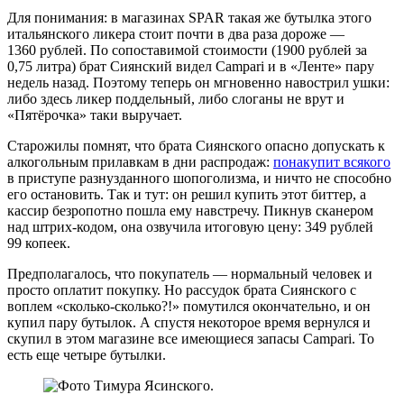
Для понимания: в магазинах SPAR такая же бутылка этого
итальянского ликера стоит почти в два раза дороже —
1360 рублей. По сопоставимой стоимости (1900 рублей за
0,75 литра) брат Сиянский видел Campari и в «Ленте» пару
недель назад. Поэтому теперь он мгновенно навострил ушки:
либо здесь ликер поддельный, либо слоганы не врут и
«Пятёрочка» таки выручает.
Старожилы помнят, что брата Сиянского опасно допускать к
алкогольным прилавкам в дни распродаж:
понакупит всякого
в приступе разнузданного шопоголизма, и ничто не способно
его остановить. Так и тут: он решил купить этот биттер, а
кассир безропотно пошла ему навстречу. Пикнув сканером
над штрих-кодом, она озвучила итоговую цену: 349 рублей
99 копеек.
Предполагалось, что покупатель — нормальный человек и
просто оплатит покупку. Но рассудок брата Сиянского с
воплем «сколько-сколько?!» помутился окончательно, и он
купил пару бутылок. А спустя некоторое время вернулся и
скупил в этом магазине все имеющиеся запасы Campari. То
есть еще четыре бутылки.