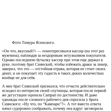
Фото Тимура Ясинского.
«Он что, вкусный?» — поинтересовался кассир (на этот раз
мужчина), наблюдая за нездоровым энтузиазмом покупателя.
Однако последнюю бутылку кассир при этом еще держал в
руке, поэтому брат Сиянский, чтобы избежать драки за ликер,
заверил, что это — отстойная отрава, которая не стоит своих
денег, и он покупает эту гадость в таких диких количествах
вообще не для себя.
А мне брат Сиянский признался, что отчасти действительно
исходил из интересов своей спутницы, которая после первой
же дегустации оценила Campari по достоинству. И даже
однажды после сложного рабочего дня спросила у брата
Сиянского: «Ну что, по “Кампари”?». А тот вместо ответа
начал судорожно соображать, почему она вдруг заговорила