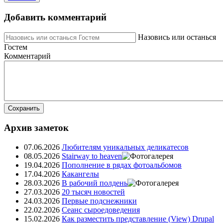
от
Анна
Добавить комментарий
Назовись или останься
Гостем
Комментарий
Сохранить
Архив заметок
07.06.2026
Любителям уникальных деликатесов
08.05.2026
Stairway to heaven
19.04.2026
Пополнение в рядах фотоальбомов
17.04.2026
Какангелы
28.03.2026
В рабочий полдень
27.03.2026
20 тысяч новостей
24.03.2026
Первые подснежники
22.02.2026
Сеанс сыроедоведения
15.02.2026
Как разместить представление (View) Drupal