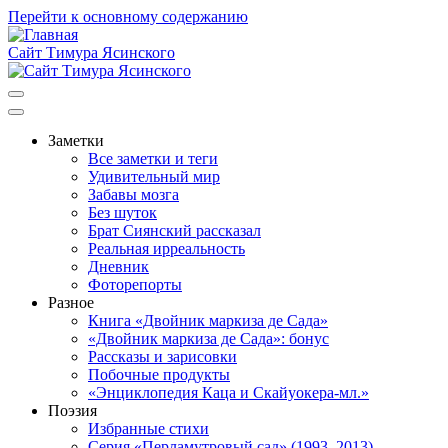
Перейти к основному содержанию
Сайт Тимура Ясинского
Заметки
Все заметки и теги
Основная
Удивительный мир
навигация
Забавы мозга
Без шуток
Брат Сиянский рассказал
Реальная ирреальность
Дневник
Фоторепорты
Разное
Книга «Двойник маркиза де Сада»
«Двойник маркиза де Сада»: бонус
Рассказы и зарисовки
Побочные продукты
«Энциклопедия Каца и Скайуокера-мл.»
Поэзия
Избранные стихи
Серия «Перламутровый сад» (1993–2013)