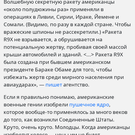
Волшебную секретную ракету американцы
«около полудюжины раз» применяли в
операциях в Ливии, Сирии, Ираке, Йемене и
Сомали. (Видимо, по разу в каждой стране. Чтобы
вражеские шпионы не рассекретили.) «Ракета
R9X не взрывается, а обрушивается на
потенциальную жертву, пробивая своей массой
крыши автомобилей и зданий. <...> Ракета R9X
была создана при бывшем американском
президенте Бараке Обаме для того, чтобы
избежать жертв среди мирного населения при
авиаударах», —
пишет
агентство.
Если я правильно понимаю, американские
военные гении изобрели
пушечное ядро
,
которое вообще-то применялось за много веков
до того, как возникли Соединенные Штаты.
Круто, очень круто. Молодцы. Когда американцы
изобретут колесо — цены им не будет,