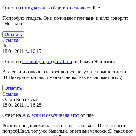
Ответ на
Откуда только берут это слово
от
fine
Попробую угадать. Они пожимают плечами и вяло говорят:
"Не знаю..."
Ответить
Ссылка
fine
18.01.2011 г., 16:15
Ответ на
Попробую угадать. Они
от
Тимур Ясинский
А я, если и озвучивала этот вопрос вслух, не помню ответа...
:D Наверное, он был именно таким! Раз не запомнился. :)
Ответить
Ссылка
Ольга Контесская
18.01.2011 г., 16:28
Ответ на
А я, если и озвучивала этот
от
fine
Рискну предположить, что от слова - бывать :D т.е. тот кто
попробЫвал. тот уже бывалый, опытный человек :D такая вот