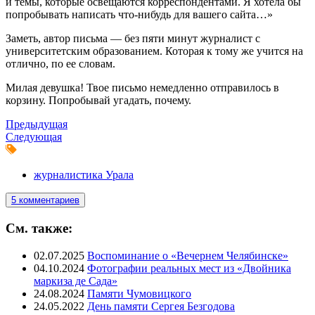
и темы, которые освещаются корреспондентами. Я хотела бы
попробывать написать что-нибудь для вашего сайта…»
Заметь, автор письма — без пяти минут журналист с
университетским образованием. Которая к тому же учится на
отлично, по ее словам.
Милая девушка! Твое письмо немедленно отправилось в
корзину. Попробывай угадать, почему.
Предыдущая
Следующая
журналистика Урала
5 комментариев
См. также:
02.07.2025
Воспоминание о «Вечернем Челябинске»
04.10.2024
Фотографии реальных мест из «Двойника
маркиза де Сада»
24.08.2024
Памяти Чумовицкого
24.05.2022
День памяти Сергея Безгодова