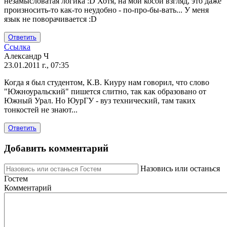
незамысловатая логика :D Хотя, на мой косой взгляд, это даже
произносить-то как-то неудобно - по-про-бы-вать... У меня
язык не поворачивается :D
Ответить
Ссылка
Александр Ч
23.01.2011 г., 07:35
Когда я был студентом, К.В. Киуру нам говорил, что слово
"Южноуральский" пишется слитно, так как образовано от
Южный Урал. Но ЮурГУ - вуз технический, там таких
тонкостей не знают...
Ответить
Добавить комментарий
Назовись или останься
Гостем
Комментарий