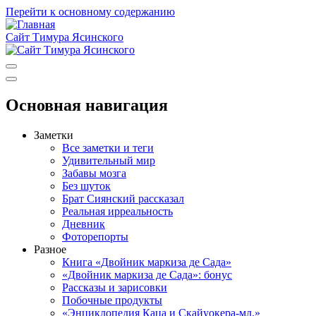
Перейти к основному содержанию
Сайт Тимура Ясинского
Основная навигация
Заметки
Все заметки и теги
Удивительный мир
Забавы мозга
Без шуток
Брат Сиянский рассказал
Реальная ирреальность
Дневник
Фоторепорты
Разное
Книга «Двойник маркиза де Сада»
«Двойник маркиза де Сада»: бонус
Рассказы и зарисовки
Побочные продукты
«Энциклопедия Каца и Скайуокера-мл.»