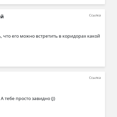
Ссылка
ий
от
доктор Фауст-патрон
, что его можно встретить в коридорах какой
Ссылка
от
Тимур Ясинский
 тебе просто завидно (J)