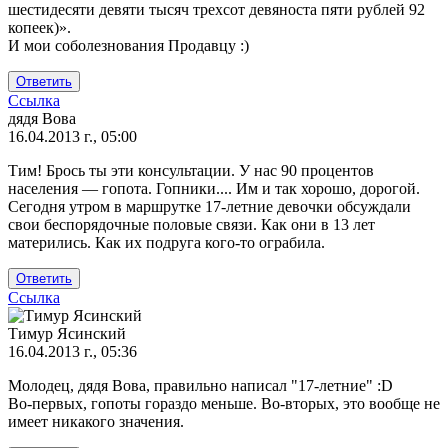
на
шестидесяти девяти тысяч трехсот девяноста пяти рублей 92
подскажите
копеек)».
правильно
И мои соболезнования Продавцу :)
ли
я
Ответить
от
Ссылка
Иван
дядя Вова
16.04.2013 г., 05:00
Тим! Брось ты эти консультации. У нас 90 процентов
населения — гопота. Гопники.... Им и так хорошо, дорогой.
Сегодня утром в маршрутке 17-летние девочки обсуждали
свои беспорядочные половые связи. Как они в 13 лет
матерились. Как их подруга кого-то ограбила.
Ответить
Ссылка
Тимур Ясинский
16.04.2013 г., 05:36
Ответ
Молодец, дядя Вова, правильно написал "17-летние" :D
на
Во-первых, гопоты гораздо меньше. Во-вторых, это вообще не
Тим!
имеет никакого значения.
Брось