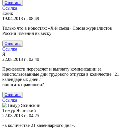
ты
Ответить
эти
Ссылка
от
Ёжик
дядя
19.04.2013 г., 08:49
Вова
Только что в новостях: «X-й съезд» Союза журналистов
России изменил вывеску
Ответить
Ссылка
Я
22.08.2013 г., 02:40
Произвести перерасчет и выплату компенсации за
неиспользованные дни трудового отпуска в количестве "21
календарных дней."
написать правильно?
Ответить
Ссылка
Тимур Ясинский
22.08.2013 г., 04:25
Ответ
«в количестве 21 календарного дня».