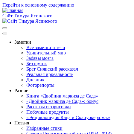
Перейти к основному содержанию
Сайт Тимура Ясинского
Заметки
Все заметки и теги
Основная
Удивительный мир
навигация
Забавы мозга
Без шуток
Брат Сиянский рассказал
Реальная ирреальность
Дневник
Фоторепорты
Разное
Книга «Двойник маркиза де Сада»
«Двойник маркиза де Сада»: бонус
Рассказы и зарисовки
Побочные продукты
«Энциклопедия Каца и Скайуокера-мл.»
Поэзия
Избранные стихи
Серия «Перламутровый сад» (1993–2013)