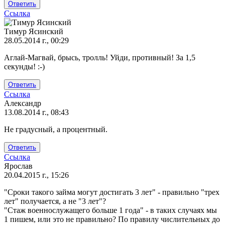
Ответить
Ссылка
Тимур Ясинский
28.05.2014 г., 00:29
Ответ
Аглай-Магвай, брысь, тролль! Уйди, противный! За 1,5
на
секунды! :-)
И
всё
Ответить
же,
Ссылка
меня
Александр
заинтересовал
13.08.2014 г., 08:43
от
Не градусный, а процентный.
Аглай-
Магвай
Ответить
Ссылка
Ярослав
20.04.2015 г., 15:26
"Сроки такого займа могут достигать 3 лет" - правильно "трех
лет" получается, а не "3 лет"?
"Стаж военнослужащего больше 1 года" - в таких случаях мы
1 пишем, или это не правильно? По правилу числительных до