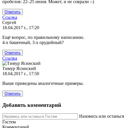
Подскажите
пробелов: 22–25 июня. Может, и не соврали :-)
как
правильно:22
Ответить
от
Ссылка
Сергей
Сергей
18.04.2017 г., 17:20
Ещё вопрос, по правильному написанию.
4-х башенный, 3-х орудийный?
Ответить
Ссылка
Тимур Ясинский
18.04.2017 г., 17:50
Ответ
Выше приведены аналогичные примеры.
на
Ещё
Ответить
вопрос,
по
Добавить комментарий
правильному
от
Назовись или останься
Сергей
Гостем
Комментарий