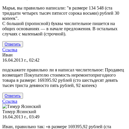
Ответ
Марья, вы правильно написали: "в размере 134 548 (ста
на
тридцати четырех тысяч пятисот сорока восьми) рублей 30
Подскажите,
копеек".
пожалуйста,
С большой (прописной) буквы числительное пишется на
как
общих основаниях — в начале предложения. В остальных
от
случаях с маленькой (строчной).
Марья
Ответить
Ссылка
Иван
16.04.2013 г., 02:42
подскажите правильно ли я написал числительное: Продавец
возмещает Покупателю стоимость неремонтопригодного
товара в размере: 169395.92 рублей (сто шестьдесят девять
тысяч триста девяносто пять рублей, 92 копеек)
Ответить
Ссылка
Тимур Ясинский
16.04.2013 г., 03:49
Ответ
Иван, правильно так: «в размере 169395,92 рублей (ста