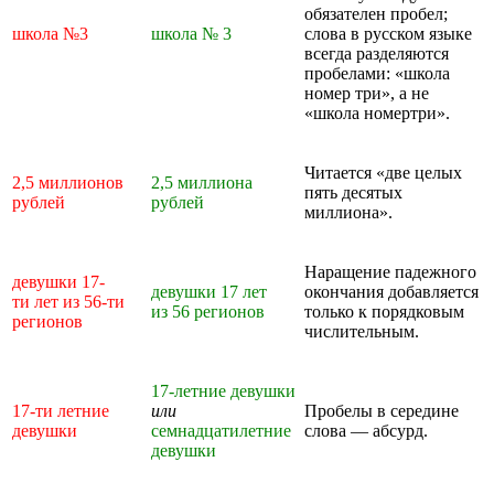
обязателен пробел;
школа №3
школа № 3
слова в русском языке
всегда разделяются
пробелами: «школа
номер три», а не
«школа номертри».
Читается «две целых
2,5 миллионов
2,5 миллиона
пять десятых
рублей
рублей
миллиона».
Наращение падежного
девушки 17-
девушки 17 лет
окончания добавляется
ти лет из 56-ти
из 56 регионов
только к порядковым
регионов
числительным.
17-летние девушки
17-ти летние
или
Пробелы в середине
девушки
семнадцатилетние
слова — абсурд.
девушки