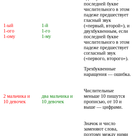
последней букве
числительного в этом
падеже предшествует
гласный звук
1-ый
1-й
(«первый, второй»), и
1-ого
1-го
двухбуквенным, если
1-ому
1-му
последней букве
числительного в этом
падеже предшествует
согласный звук
(«первого, второго»).
Трехбуквенные
наращения — ошибка.
Числительные
2 мальчика и
два мальчика и
меньше 10 пишутся
10 девочек
10 девочек
прописью, от 10 и
выше — цифрами.
Значок и число
заменяют слова,
поэтому между ними