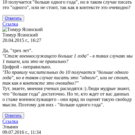
10 получается "больше одного года", но в таком случае писать
это "одного", или не стоит, так как в контексте это очевидно?
Ответить
Ссылка
Тимур Ясинский
20.04.2015 г., 16:27
Ответ
Да, "трех лет".
на
"Стаж военнослужащего больше 1 года" - в таких случаях мы
"Сроки
1 пишем, или это не правильно?
такого
Цифрой - неправильно.
займа
"По правилу числительных до 10 получается "больше одного
могут
года", но в таком случае писать это "одного", или не стоит,
от
так как в контексте это очевидно?"
Ярослав
Тут, знаете, мнения ученых расходятся :) Люди мудрые знают,
что "больше года" достаточно. Но те, кто ждет от вас данных
о стаже военнослужащего - они вряд ли оценят такую свободу
мысли. Поэтому для них - "больше одного года".
Ответить
Ссылка
Эльвин
09.07.2016 г., 11:34