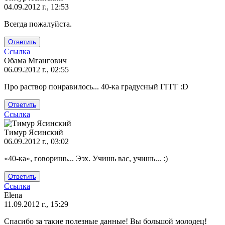
04.09.2012 г., 12:53
Ответ
Всегда пожалуйста.
на
Спасибо
Ответить
за
Ссылка
полезную
Обама Мгангович
от
06.09.2012 г., 02:55
Надежда
Про раствор понравилось... 40-ка градусный ГГГГ :D
Ответить
Ссылка
Тимур Ясинский
06.09.2012 г., 03:02
Ответ
«40-ка», говоришь... Ээх. Учишь вас, учишь... :)
на
Про
Ответить
раствор
Ссылка
понравилось...
Elena
40
11.09.2012 г., 15:29
от
Спасибо за такие полезные данные! Вы большой молодец!
Обама