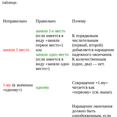
таблице.
Неправильно
Правильно
Почему
заняли 1-е место
(если имеется в
К порядковым
виду «заняли
числительным
первое место»)
(первый, второй)
заняли 1 место
или
добавляется наращение
заняли одно место
падежного окончания.
(если имеется в
К количественным
виду «заняли одно
(один, два) — нет.
место»)
Сокращение «1-му»
1-му
(в значении
одному
читается как
«одному»)
«первому» (см. выше).
Наращение окончания
должно быть
однобуквенным, если