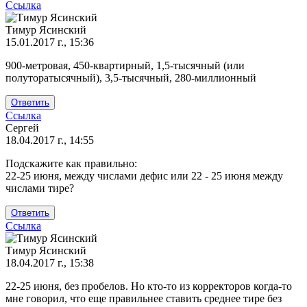
Ссылка
Тимур Ясинский
15.01.2017 г., 15:36
Ответ
900-метровая, 450-квартирный, 1,5-тысячный (или
на
полуторатысячный), 3,5-тысячный, 280-миллионный
Как
пишется
Ответить
900
Ссылка
метровая
Сергей
от
18.04.2017 г., 14:55
Мила
Подскажите как правильно:
22-25 июня, между числами дефис или 22 - 25 июня между
числами тире?
Ответить
Ссылка
Тимур Ясинский
18.04.2017 г., 15:38
Ответ
22-25 июня, без пробелов. Но кто-то из корректоров когда-то
на
мне говорил, что еще правильнее ставить среднее тире без