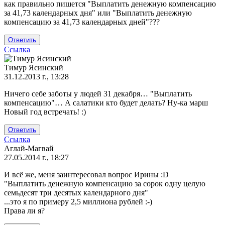
как правильно пишется "Выплатить денежную компенсацию
алина
за 41,73 календарных дня" или "Выплатить денежную
компенсацию за 41,73 календарных дней"???
Ответить
Ссылка
Тимур Ясинский
31.12.2013 г., 13:28
Ответ
Ничего себе заботы у людей 31 декабря… "Выплатить
на
компенсацию"… А салатики кто будет делать? Ну-ка марш
как
Новый год встречать! :)
правильно
пишется
Ответить
от
Ссылка
Ирина
Аглай-Магвай
27.05.2014 г., 18:27
И всё же, меня заинтересовал вопрос Ирины :D
"Выплатить денежную компенсацию за сорок одну целую
семьдесят три десятых календарного дня"
...это я по примеру 2,5 миллиона рублей :-)
Права ли я?