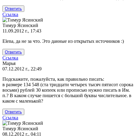
Мгангович
Ответить
Ссылка
Тимур Ясинский
11.09.2012 г., 17:43
Ответ
Elena, да не за что. Это данные из открытых источников :)
на
Спасибо
Ответить
за
Ссылка
такие
Марья
полезные
07.12.2012 г., 22:49
от
Подскажите, пожалуйста, как правильно писать:
Elena
в размере 134 548 (ста тридцати четырех тысяч пятисот сорока
восьми) рублей 30 копеек или прописью нужно писать в Им.
п.? В каком случае пишется с большой буквы числительное. в
каком с маленькой?
Ответить
Ссылка
Тимур Ясинский
08.12.2012 г., 04:11