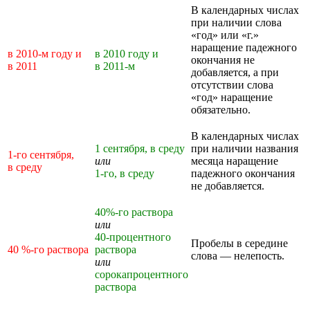
В календарных числах
при наличии слова
«год» или «г.»
наращение падежного
в 2010-м году и
в 2010 году и
окончания не
в 2011
в 2011-м
добавляется, а при
отсутствии слова
«год» наращение
обязательно.
В календарных числах
1 сентября, в среду
при наличии названия
1-го сентября,
или
месяца наращение
в среду
1-го, в среду
падежного окончания
не добавляется.
40%-го раствора
или
40-процентного
Пробелы в середине
40 %-го раствора
раствора
слова — нелепость.
или
сорокапроцентного
раствора