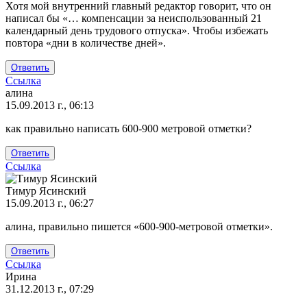
на
Хотя мой внутренний главный редактор говорит, что он
Произвести
написал бы «… компенсации за неиспользованный 21
перерасчет
календарный день трудового отпуска». Чтобы избежать
и
повтора «дни в количестве дней».
от
Я
Ответить
Ссылка
алина
15.09.2013 г., 06:13
как правильно написать 600-900 метровой отметки?
Ответить
Ссылка
Тимур Ясинский
15.09.2013 г., 06:27
Ответ
алина, правильно пишется «600-900-метровой отметки».
на
как
Ответить
правильно
Ссылка
написать
Ирина
600
31.12.2013 г., 07:29
от