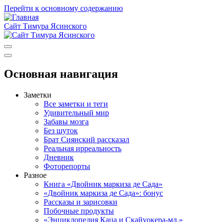
Перейти к основному содержанию
Сайт Тимура Ясинского
Основная навигация
Заметки
Все заметки и теги
Удивительный мир
Забавы мозга
Без шуток
Брат Сиянский рассказал
Реальная ирреальность
Дневник
Фоторепорты
Разное
Книга «Двойник маркиза де Сада»
«Двойник маркиза де Сада»: бонус
Рассказы и зарисовки
Побочные продукты
«Энциклопедия Каца и Скайуокера-мл.»