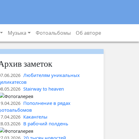
ия
Музыка
Фотоальбомы
Об авторе
Архив заметок
Любителям уникальных
07.06.2026
деликатесов
Stairway to heaven
08.05.2026
Пополнение в рядах
19.04.2026
фотоальбомов
Какангелы
17.04.2026
В рабочий полдень
28.03.2026
20 тысяч новостей
27.03.2026