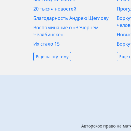
20 тысяч новостей
Прогул
Благодарность Андрею Щеглову
Воркут
челов
Воспоминание о «Вечернем
Челябинске»
Новые
Их стало 15
Ворку
Ещё на эту тему
Ещё н
Авторское право на мат