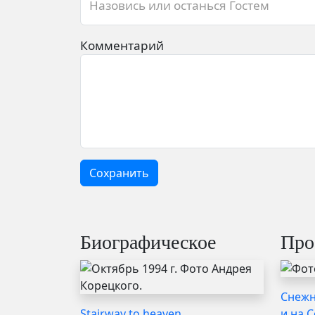
Назовись или останься Гостем
Комментарий
Сохранить
Биографическое
Про
Снежн
Stairway to heaven
и на 