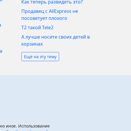
Как теперь развидеть это?
Продавец с AliExpress не
посоветует плохого
м
T2 такой Tele2
А лучше носите своих детей в
корзинах
а
Ещё на эту тему
ано иное. Использование