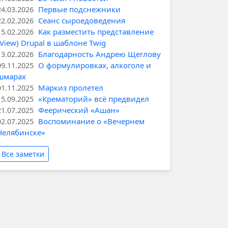
Первые подснежники
24.03.2026
Сеанс сыроедоведения
22.02.2026
Как разместить представление
15.02.2026
(View) Drupal в шаблоне Twig
Благодарность Андрею Щеглову
13.02.2026
О формулировках, алкоголе и
09.11.2025
шмарах
Маркиз пролетел
01.11.2025
«Крематорий» всё предвидел
15.09.2025
Феерический «Ашан»
21.07.2025
Воспоминание о «Вечернем
02.07.2025
Челябинске»
Все заметки