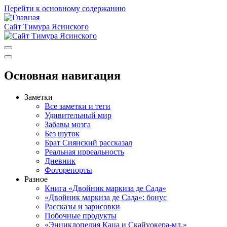
Перейти к основному содержанию
Сайт Тимура Ясинского
Основная навигация
Заметки
Все заметки и теги
Удивительный мир
Забавы мозга
Без шуток
Брат Сиянский рассказал
Реальная ирреальность
Дневник
Фоторепорты
Разное
Книга «Двойник маркиза де Сада»
«Двойник маркиза де Сада»: бонус
Рассказы и зарисовки
Побочные продукты
«Энциклопедия Каца и Скайуокера-мл.»