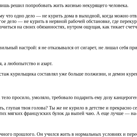
о лишь решил попробовать жить жизнью некурящего человека.
 что одно дело — не курить дома в выходной, когда можно отвл
гое дело — не курить в нервной рабочей обстановке, где перек
точиться на своих обязанностях, нутром ощущая, как тикает сч
авильный настрой: я не отказывался от сигарет, не лишал себя п
, а любопытство и азарт.
стаж курильщика составлял уже больше полжизни, и демон курен
тело просило, умоляло, требовало подарить ему дозу канцероге
, глупая твоя голова? Ты же не курило в детстве и прекрасно с
тих мягких французских булок да выпей чаю. А еще лучше — на-ка
ачного прошлого. Он учился жить в нормальных условиях и перес