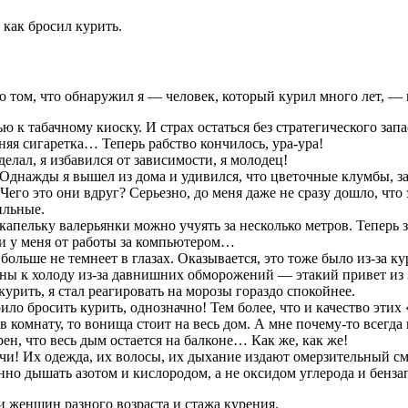
 как бросил курить.
а о том, что обнаружил я — человек, который курил много лет, 
 к табачному киоску. И страх остаться без стратегического за
яя сигаретка… Теперь рабство кончилось, ура-ура!
делал, я избавился от зависимости, я молодец!
Однажды я вышел из дома и удивился, что цветочные клумбы, за
 Чего это они вдруг? Серьезно, до меня даже не сразу дошло, чт
 сильные.
 капельку валерьянки можно учуять за несколько метров. Теперь 
ни у меня от работы за компьютером…
больше не темнеет в глазах. Оказывается, это тоже было из-за ку
ны к холоду из-за давнишних обморожений — этакий привет из За
урить, я стал реагировать на морозы гораздо спокойнее.
стоило бросить курить, однозначно! Тем более, что и качество эти
в комнату, то вонища стоит на весь дом. А мне почему-то всегда 
рен, что весь дым остается на балконе… Как же, как же!
и! Их одежда, их волосы, их дыхание издают омерзительный с
нно дышать азотом и кислородом, а не оксидом углерода и бенза
женщин разного возраста и стажа курения.