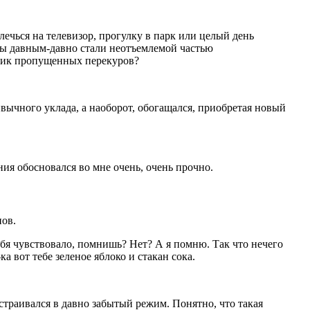
ечься на телевизор, прогулку в парк или целый день
уры давным-давно стали неотъемлемой частью
етчик пропущенных перекуров?
ривычного уклада, а наоборот, обогащался, приобретая новый
ия обосновался во мне очень, очень прочно.
нов.
ебя чувствовало, помнишь? Нет? А я помню. Так что нечего
 вот тебе зеленое яблоко и стакан сока.
траивался в давно забытый режим. Понятно, что такая