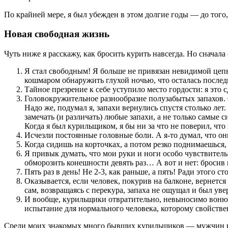
По крайней мере, я был убежден в этом долгие годы — до того,
Новая свободная жизнь
Чуть ниже я расскажу, как бросить курить навсегда. Но сначал
Я стал свободным! Я больше не привязан невидимой цепью
кошмаром обнаружить глухой ночью, что осталась последн
Тайное презрение к себе уступило место гордости: я это с
Головокружительное разнообразие полузабытых запахов. 
Надо же, подумал я, запахи вернулись спустя столько лет.
замечать (и различать) любые запахи, а не только самые
Когда я был курильщиком, я бы ни за что не поверил, что
Исчезли постоянные головные боли. А я-то думал, что о
Когда сидишь на корточках, а потом резко поднимаешься, 
Я привык думать, что мои руки и ноги особо чувствитель
обморозить конешности девять раз… А вот и нет: бросив к
Пять раз в день! Не 2-3, как раньше, а пять! Ради этого 
Оказывается, если человек, покурив на балконе, вернется 
сам, возвращаясь с перекура, запаха не ощущал и был уве
И вообще, курильщики отвратительно, невыносимо вонюч
испытание для нормального человека, которому свойстве
Среди моих знакомых много бывших курильщиков — мужчин и 