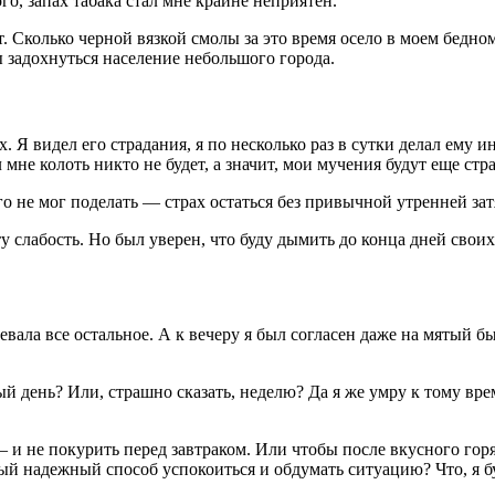
го, запах табака стал мне крайне неприятен.
лет. Сколько черной вязкой смолы за это время осело в моем бе
ы задохнуться население небольшого города.
х. Я видел его страдания, я по несколько раз в сутки делал ему
 мне колоть никто не будет, а значит, мои мучения будут еще стр
го не мог поделать — страх остаться без привычной утренней за
у слабость. Но был уверен, что буду дымить до конца дней своих
тмевала все остальное. А к вечеру я был согласен даже на мятый
елый день? Или, страшно сказать, неделю? Да я же умру к тому в
 и не покурить перед завтраком. Или чтобы после вкусного гор
мый надежный способ успокоиться и обдумать ситуацию? Что, я б