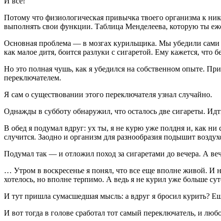
И всё!
Потому что физиологическая привычка твоего организма к нико
выполнять свои функции. Таблица Менделеева, которую ты еже
Основная проблема — в мозгах курильщика. Мы убедили сами с
как малое дитя, боится разлуки с сигаретой. Ему кажется, что б
Но это полная чушь, как я убедился на собственном опыте. П
переключателем.
Я сам о существовании этого переключателя узнал случайно.
Однажды в субботу обнаружил, что осталось две сигареты. Идти
В обед я подумал вдруг: ух ты, я не курю уже полдня и, как н
случится. Заодно и организм для разнообразия подышит воздухо
Подумал так — и отложил поход за сигаретами до вечера. А веч
… Утром в воскресенье я понял, что все еще вполне живой. И 
хотелось, но вполне терпимо. А ведь я не курил уже больше сут
И тут пришла сумасшедшая мысль: а вдруг я бросил курить? Ещ
И вот тогда в голове сработал тот самый переключатель, и лю