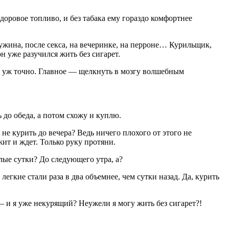
доровое топливо, и без табака ему гораздо комфортнее
ужина, после секса, на вечеринке, на перроне… Курильщик,
он уже разучился жить без сигарет.
а уж точно. Главное — щелкнуть в мозгу волшебным
 до обеда, а потом схожу и куплю.
не курить до вечера? Ведь ничего плохого от этого не
жит и ждет. Только руку протяни.
лые сутки? До следующего утра, а?
кие стали раза в два объемнее, чем сутки назад. Да, курить
— и я уже некурящий? Неужели я могу жить без сигарет?!