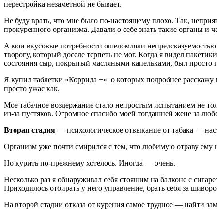
перестройка незаметной не бывает.
Не буду врать, что мне было по-настоящему плохо. Так, непр
прокуренного организма. Давали о себе знать такие органы и ч
А мои вкусовые потребности ошеломляли непредсказуемостью. 
творогу, который доселе терпеть не мог. Когда я видел пакети
состояния сыр, покрытый масляными капельками, был просто 
Я купил таблетки «Коррида +», о которых подробнее расскажу 
просто ужас как.
Мое табачное воздержание стало непростым испытанием не толь
из-за пустяков. Огромное спасибо моей тогдашней жене за люб
Вторая стадия
— психологическое отвыкание от табака — наст
Организм уже почти смирился с тем, что любимую отраву ему не
Но курить по-прежнему хотелось. Иногда — очень.
Несколько раз я обнаруживал себя стоящим на балконе с сигар
Приходилось отбирать у него управление, брать себя за шиворо
На второй стадии отказа от курения самое трудное — найти з