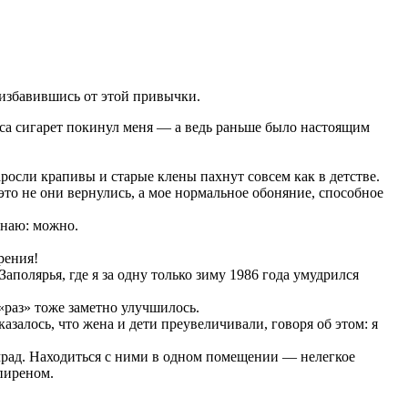
— избавившись от этой привычки.
паса сигарет покинул меня — а ведь раньше было настоящим
росли крапивы и старые клены пахнут совсем как в детстве.
о это не они вернулись, а мое нормальное обоняние, способное
знаю: можно.
рения!
полярья, где я за одну только зиму 1986 года умудрился
х «раз» тоже заметно улучшилось.
казалось, что жена и дети преувеличивали, говоря об этом: я
мрад. Находиться с ними в одном помещении — нелегкое
пиреном.