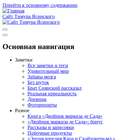
Перейти к основному содержанию
Сайт Тимура Ясинского
Основная навигация
Заметки
Все заметки и теги
Удивительный мир
Забавы мозга
Без шуток
Брат Сиянский рассказал
Реальная ирреальность
Дневник
Фоторепорты
Разное
Книга «Двойник маркиза де Сада»
«Двойник маркиза де Сада»: бонус
Рассказы и зарисовки
Побочные продукты
«Энциклопедия Каца и Скайуокера-мл.»