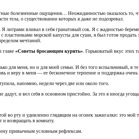
иятные болезненные ощущения… Неожиданностью оказалось то, ч
асти тела, о существовании которых я даже не подозревал.
Я литрами вливал в себя гранатовый сок. Я с жадностью берем
ки с пластинками морской капусты для суши, я был готов продат
пределом мечтаний.
в главе
«Советы бросающим курить»
. Горьковатый вкус этих т
ко для меня, но и для моей семьи. И без того вспыльчивый, в т
овь и веру в меня — ее бесконечное терпение и поддержка очен
упила, напомню, недели через две или около того.
 дадут, и вел себя в основном пристойно. За это я иногда угощ
етой во рту и удивленно глядящим на огонек зажигалки: это мо
т и возвращать в комнату.
амену привычным условным рефлексам.