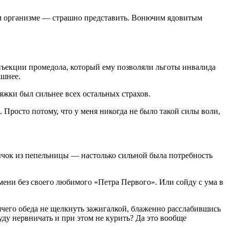
дном организме — страшно представить. Вонючим ядовитым
 инъекции промедола, который ему позволяли льготы инвалида
ашнее.
тяжки был сильнее всех остальных страхов.
. Просто потому, что у меня никогда не было такой силы воли,
 бычок из пепельницы — настолько сильной была потребность
ремени без своего любимого «Петра Первого». Или сойду с ума в
ячего обеда не щелкнуть зажигалкой, блаженно расслабившись
уду нервничать и при этом не курить? Да это вообще