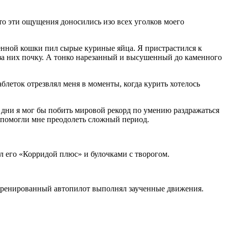
то эти ощущения доносились изо всех уголков моего
енной кошки пил сырые куриные яйца. Я пристрастился к
ь за них почку. А тонко нарезанный и высушенный до каменного
аблеток отрезвлял меня в моменты, когда курить хотелось
е дни я мог бы побить мировой рекорд по умению раздражаться
ь помогли мне преодолеть сложный период.
ал его «Корридой плюс» и булочками с творогом.
й тренированный автопилот выполнял заученные движения.