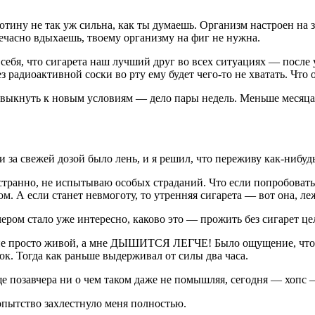
тину не так уж сильна, как ты думаешь. Организм настроен на з
часно вдыхаешь, твоему организму на фиг не нужна.
ебя, что сигарета наш лучший друг во всех ситуациях — после 
ез радиоактивной соски во рту ему будет чего-то не хватать. Что 
ривыкнуть к новым условиям — дело пары недель. Меньше месяц
 за свежей дозой было лень, и я решил, что переживу как-нибудь
и странно, не испытываю особых страданий. Что если попробовать 
м. А если станет невмоготу, то утренняя сигарета — вот она, ле
ером стало уже интересно, каково это — прожить без сигарет це
не просто живой, а мне ДЫШИТСЯ ЛЕГЧЕ! Было ощущение, что лег
ок. Тогда как раньше выдерживал от силы два часа.
е позавчера ни о чем таком даже не помышляя, сегодня — хопс 
бопытство захлестнуло меня полностью.