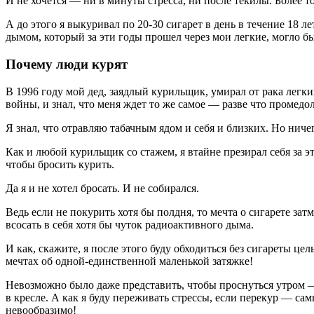
И не хочется — ни в минуты стресса, ни после текилы. Более то
А до этого я выкуривал по 20-30 сигарет в день в течение 18 
дымом, который за эти годы прошел через мои легкие, могло б
Почему люди курят
В 1996 году мой дед, заядлый курильщик, умирал от рака легки
войны, и знал, что меня ждет то же самое — разве что промедол
Я знал, что отравляю табачным ядом и себя и близких. Но ниче
Как и любой курильщик со стажем, я втайне презирал себя за эт
чтобы бросить курить.
Да я и не хотел бросать. И не собирался.
Ведь если не покурить хотя бы полдня, то мечта о сигарете за
всосать в себя хотя бы чуток радиоактивного дыма.
И как, скажите, я после этого буду обходиться без сигареты ц
мечтах об одной-единственной маленькой затяжке!
Невозможно было даже представить, чтобы проснуться утром —
в кресле. А как я буду переживать стрессы, если перекур — са
невообразимо!