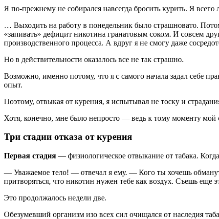
Я по-прежнему не собирался навсегда бросить курить. Я всег
… Выходить на работу в понедельник было страшновато. Потому
«запивать» дефицит никотина гранатовым соком. И совсем дру
производственного процесса. А вдруг я не смогу даже сосредо
Но в действительности оказалось все не так страшно.
Возможно, именно потому, что я с самого начала задал себе пр
опыт.
Поэтому, отвыкая от курения, я испытывал не тоску и страдания
Хотя, конечно, мне было непросто — ведь к тому моменту мой 
Три стадии отказа от курения
Первая стадия
— физиологическое отвыкание от табака. Когда 
— Уважаемое тело! — отвечал я ему. — Кого ты хочешь обмануть
притворяться, что никотин нужен тебе как воздух. Съешь еще э
Это продолжалось недели две.
Обезумевший организм изо всех сил очищался от наследия таб