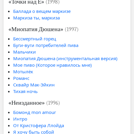
«Точки над Ё»
(1998)
Баллада о вещем маркизе
Маркиза ты, маркиза
«Миопатия Дюшена»
(1997)
Бессмертный горец
Буги-вуги потребителей пива
Мальчики
Миопатия Дюшена (инструментальная версия)
Мое пиво (Которое нравилось мне)
Мотылёк
Романс
Сквайр Мак-Эйкин
Тихая ночь
«Неизданное»
(1996)
Бомонд mon amour
Интро
От Кристофера Ллойда
Я хочу быть собой